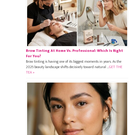
Brow Tinting At Home Vs. Professional: Which Is Right
For You?
Brow tinting is having one of its biggest moments in years. As the
2026 beauty landscape shifts decisively toward natural …
GET THE
TEA »