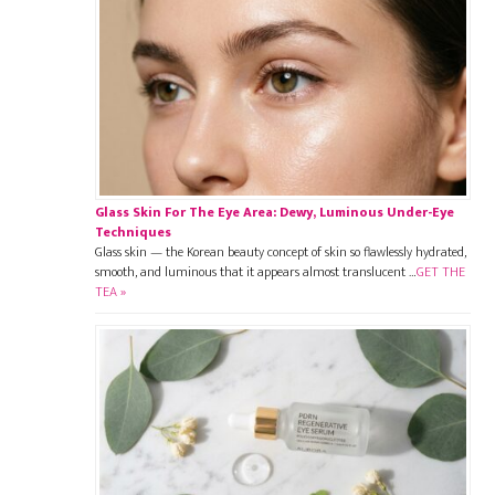
Glass Skin For The Eye Area: Dewy, Luminous Under-Eye
Techniques
Glass skin — the Korean beauty concept of skin so flawlessly hydrated,
smooth, and luminous that it appears almost translucent …
GET THE
TEA »