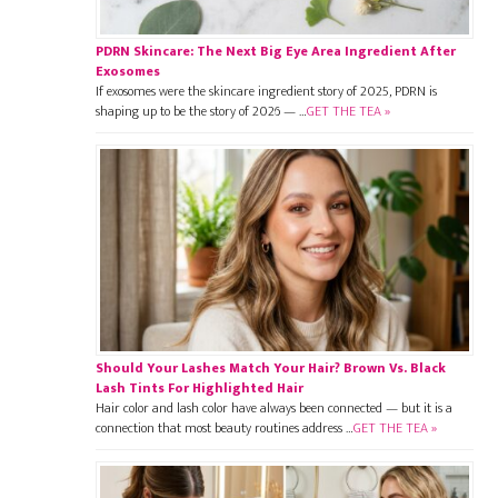
PDRN Skincare: The Next Big Eye Area Ingredient After
Exosomes
If exosomes were the skincare ingredient story of 2025, PDRN is
shaping up to be the story of 2026 — …
GET THE TEA »
Should Your Lashes Match Your Hair? Brown Vs. Black
Lash Tints For Highlighted Hair
Hair color and lash color have always been connected — but it is a
connection that most beauty routines address …
GET THE TEA »