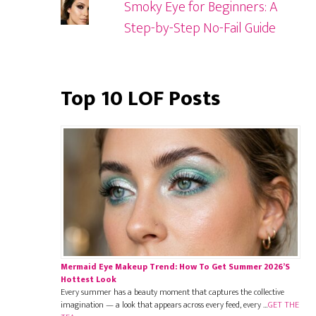
Smoky Eye for Beginners: A
Step-by-Step No-Fail Guide
Top 10 LOF Posts
Mermaid Eye Makeup Trend: How To Get Summer 2026’s
Hottest Look
Every summer has a beauty moment that captures the collective
imagination — a look that appears across every feed, every …
GET THE