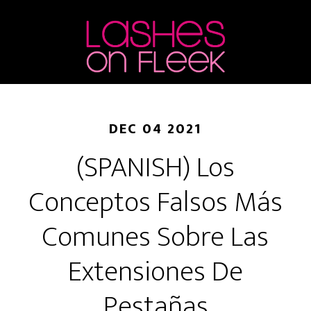
Skip
Skip
Skip
to
to
to
main
primary
footer
content
sidebar
DEC 04 2021
(SPANISH) Los
Conceptos Falsos Más
Comunes Sobre Las
Extensiones De
Pestañas